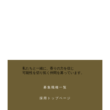
私たちと一緒に、香りの力を信じ
​可能性を切り拓く仲間を募っています。
募 集 職 種 一 覧
採 用 ト ッ プ ペ ー ジ