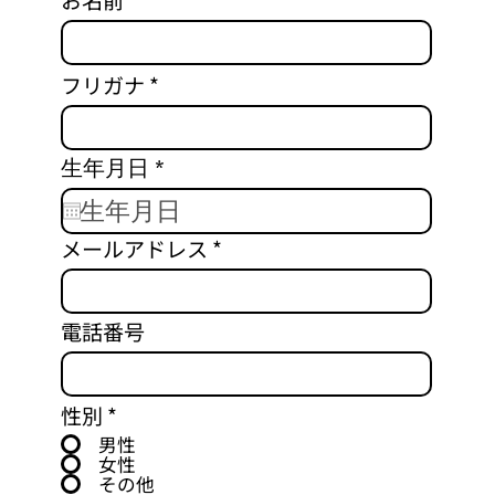
フリガナ
r
生年月日
*
e
q
u
メールアドレス
i
r
e
d
電話番号
性別
*
男性
女性
その他